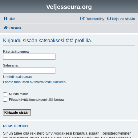
Veljesseura.org
UKK
Rekisteröidy
Kirjaudu sisään
Etusivu
Kirjaudu sisään katsoaksesi tätä profiilia.
Käyttäjätunnus:
Salasana:
Unohdin salasanani
Lähetä tunnusten aktivointiviesti uudelleen
Muista minut
Piilota käyttäjätunnukseni tällä kertaa
REKISTERÖIDY
Sinun tulee olla rekisteröitynyt voidaksesi kirjautua sisään. Rekisteröityminen