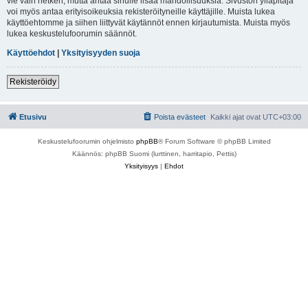
vie vain hetken, mutta antaa sinulle lisää mahdollisuuksia. Sivuston ylläpitäjä
voi myös antaa erityisoikeuksia rekisteröityneille käyttäjille. Muista lukea
käyttöehtomme ja siihen liittyvät käytännöt ennen kirjautumista. Muista myös
lukea keskustelufoorumin säännöt.
Käyttöehdot
|
Yksityisyyden suoja
Rekisteröidy
Etusivu
Poista evästeet
Kaikki ajat ovat
UTC+03:00
Keskustelufoorumin ohjelmisto
phpBB
® Forum Software © phpBB Limited
Käännös: phpBB Suomi (lurttinen, harritapio, Pettis)
Yksityisyys
|
Ehdot