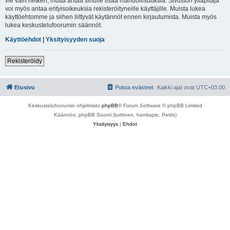
vie vain hetken, mutta antaa sinulle lisää mahdollisuuksia. Sivuston ylläpitäjä
voi myös antaa erityisoikeuksia rekisteröityneille käyttäjille. Muista lukea
käyttöehtomme ja siihen liittyvät käytännöt ennen kirjautumista. Muista myös
lukea keskustelufoorumin säännöt.
Käyttöehdot
|
Yksityisyyden suoja
Rekisteröidy
Etusivu
Poista evästeet
Kaikki ajat ovat
UTC+03:00
Keskustelufoorumin ohjelmisto
phpBB
® Forum Software © phpBB Limited
Käännös: phpBB Suomi (lurttinen, harritapio, Pettis)
Yksityisyys
|
Ehdot