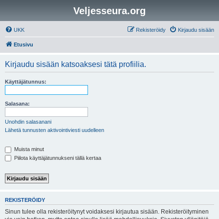
Veljesseura.org
UKK
Rekisteröidy
Kirjaudu sisään
Etusivu
Kirjaudu sisään katsoaksesi tätä profiilia.
Käyttäjätunnus:
Salasana:
Unohdin salasanani
Lähetä tunnusten aktivointiviesti uudelleen
Muista minut
Piilota käyttäjätunnukseni tällä kertaa
REKISTERÖIDY
Sinun tulee olla rekisteröitynyt voidaksesi kirjautua sisään. Rekisteröityminen