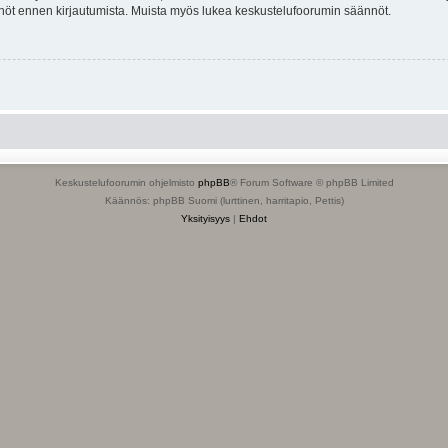
tännöt ennen kirjautumista. Muista myös lukea keskustelufoorumin säännöt.
Keskustelufoorumin ohjelmisto
phpBB
® Forum Software © phpBB Limited
Käännös: phpBB Suomi (lurttinen, harritapio, Pettis)
Yksityisyys
|
Ehdot