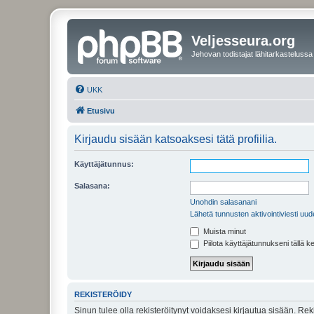
Veljesseura.org
Jehovan todistajat lähitarkastelussa
UKK
Etusivu
Kirjaudu sisään katsoaksesi tätä profiilia.
Käyttäjätunnus:
Salasana:
Unohdin salasanani
Lähetä tunnusten aktivointiviesti uud
Muista minut
Piilota käyttäjätunnukseni tällä k
REKISTERÖIDY
Sinun tulee olla rekisteröitynyt voidaksesi kirjautua sisään. Rek