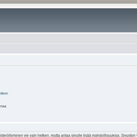
elleen
ertaa
isteröityminen vie vain hetken, mutta antaa sinulle lisää mahdollisuuksia. Sivuston y