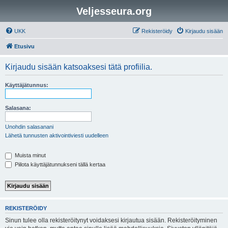
Veljesseura.org
UKK
Rekisteröidy
Kirjaudu sisään
Etusivu
Kirjaudu sisään katsoaksesi tätä profiilia.
Käyttäjätunnus:
Salasana:
Unohdin salasanani
Lähetä tunnusten aktivointiviesti uudelleen
Muista minut
Piilota käyttäjätunnukseni tällä kertaa
REKISTERÖIDY
Sinun tulee olla rekisteröitynyt voidaksesi kirjautua sisään. Rekisteröityminen