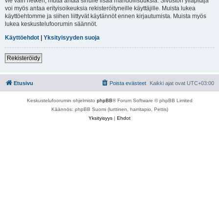
vie vain hetken, mutta antaa sinulle lisää mahdollisuuksia. Sivuston ylläpitäjä
voi myös antaa erityisoikeuksia rekisteröityneille käyttäjille. Muista lukea
käyttöehtomme ja siihen liittyvät käytännöt ennen kirjautumista. Muista myös
lukea keskustelufoorumin säännöt.
Käyttöehdot
|
Yksityisyyden suoja
Rekisteröidy
Etusivu
Poista evästeet
Kaikki ajat ovat
UTC+03:00
Keskustelufoorumin ohjelmisto
phpBB
® Forum Software © phpBB Limited
Käännös: phpBB Suomi (lurttinen, harritapio, Pettis)
Yksityisyys
|
Ehdot