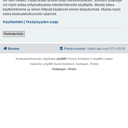
vie vain hetken, mutta antaa sinulle lisää mahdollisuuksia. Sivuston ylläpitäjä
voi myös antaa erityisoikeuksia rekisteröityneille käyttäjille. Muista lukea
käyttöehtomme ja siihen liittyvät käytännöt ennen kirjautumista. Muista myös
lukea keskustelufoorumin säännöt.
Käyttöehdot
|
Yksityisyyden suoja
Rekisteröidy
Etusivu
Poista evästeet
Kaikki ajat ovat
UTC+03:00
Keskustelufoorumin ohjelmisto
phpBB
® Forum Software © phpBB Limited
Käännös: phpBB Suomi (lurttinen, harritapio, Pettis)
Yksityisyys
|
Ehdot