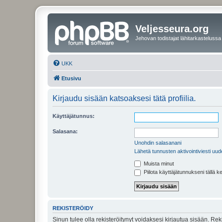
Veljesseura.org
Jehovan todistajat lähitarkastelussa
UKK
Etusivu
Kirjaudu sisään katsoaksesi tätä profiilia.
Käyttäjätunnus:
Salasana:
Unohdin salasanani
Lähetä tunnusten aktivointiviesti uud
Muista minut
Piilota käyttäjätunnukseni tällä k
REKISTERÖIDY
Sinun tulee olla rekisteröitynyt voidaksesi kirjautua sisään. Rek