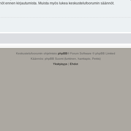
tännöt ennen kirjautumista. Muista myös lukea keskustelufoorumin säännöt.
Keskustelufoorumin ohjelmisto
phpBB
® Forum Software © phpBB Limited
Käännös: phpBB Suomi (lurttinen, harritapio, Pettis)
Yksityisyys
|
Ehdot