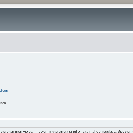
elleen
ertaa
isteröityminen vie vain hetken, mutta antaa sinulle lisää mahdollisuuksia. Sivuston y