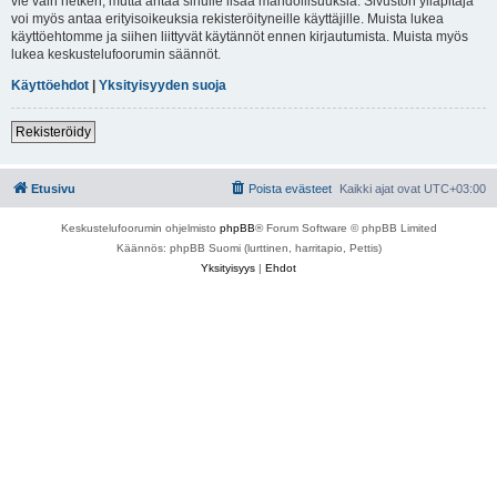
vie vain hetken, mutta antaa sinulle lisää mahdollisuuksia. Sivuston ylläpitäjä
voi myös antaa erityisoikeuksia rekisteröityneille käyttäjille. Muista lukea
käyttöehtomme ja siihen liittyvät käytännöt ennen kirjautumista. Muista myös
lukea keskustelufoorumin säännöt.
Käyttöehdot
|
Yksityisyyden suoja
Rekisteröidy
Etusivu
Poista evästeet
Kaikki ajat ovat
UTC+03:00
Keskustelufoorumin ohjelmisto
phpBB
® Forum Software © phpBB Limited
Käännös: phpBB Suomi (lurttinen, harritapio, Pettis)
Yksityisyys
|
Ehdot