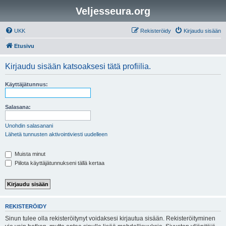
Veljesseura.org
UKK
Rekisteröidy
Kirjaudu sisään
Etusivu
Kirjaudu sisään katsoaksesi tätä profiilia.
Käyttäjätunnus:
Salasana:
Unohdin salasanani
Lähetä tunnusten aktivointiviesti uudelleen
Muista minut
Piilota käyttäjätunnukseni tällä kertaa
REKISTERÖIDY
Sinun tulee olla rekisteröitynyt voidaksesi kirjautua sisään. Rekisteröityminen