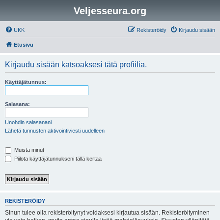
Veljesseura.org
UKK
Rekisteröidy
Kirjaudu sisään
Etusivu
Kirjaudu sisään katsoaksesi tätä profiilia.
Käyttäjätunnus:
Salasana:
Unohdin salasanani
Lähetä tunnusten aktivointiviesti uudelleen
Muista minut
Piilota käyttäjätunnukseni tällä kertaa
REKISTERÖIDY
Sinun tulee olla rekisteröitynyt voidaksesi kirjautua sisään. Rekisteröityminen