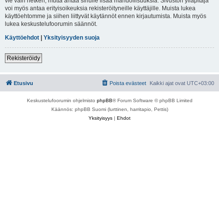
vie vain hetken, mutta antaa sinulle lisää mahdollisuuksia. Sivuston ylläpitäjä
voi myös antaa erityisoikeuksia rekisteröityneille käyttäjille. Muista lukea
käyttöehtomme ja siihen liittyvät käytännöt ennen kirjautumista. Muista myös
lukea keskustelufoorumin säännöt.
Käyttöehdot
|
Yksityisyyden suoja
Rekisteröidy
Etusivu
Poista evästeet
Kaikki ajat ovat
UTC+03:00
Keskustelufoorumin ohjelmisto
phpBB
® Forum Software © phpBB Limited
Käännös: phpBB Suomi (lurttinen, harritapio, Pettis)
Yksityisyys
|
Ehdot