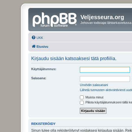
Veljesseura.org
Jehovan todistajat lähitarkastelussa
UKK
Etusivu
Kirjaudu sisään katsoaksesi tätä profiilia.
Käyttäjätunnus:
Salasana:
Unohdin salasanani
Lähetä tunnusten aktivointiviesti uud
Muista minut
Piilota käyttäjätunnukseni tällä k
REKISTERÖIDY
Sinun tulee olla rekisteröitynyt voidaksesi kirjautua sisään. Rek