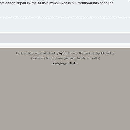
tännöt ennen kirjautumista. Muista myös lukea keskustelufoorumin säännöt.
Keskustelufoorumin ohjelmisto
phpBB
® Forum Software © phpBB Limited
Käännös: phpBB Suomi (lurttinen, harritapio, Pettis)
Yksityisyys
|
Ehdot