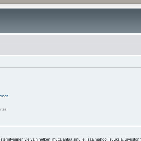
elleen
ertaa
isteröityminen vie vain hetken, mutta antaa sinulle lisää mahdollisuuksia. Sivuston y