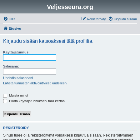
Veljesseura.org
UKK
Rekisteröidy
Kirjaudu sisään
Etusivu
Kirjaudu sisään katsoaksesi tätä profiilia.
Käyttäjätunnus:
Salasana:
Unohdin salasanani
Lähetä tunnusten aktivointiviesti uudelleen
Muista minut
Piilota käyttäjätunnukseni tällä kertaa
REKISTERÖIDY
Sinun tulee olla rekisteröitynyt voidaksesi kirjautua sisään. Rekisteröityminen