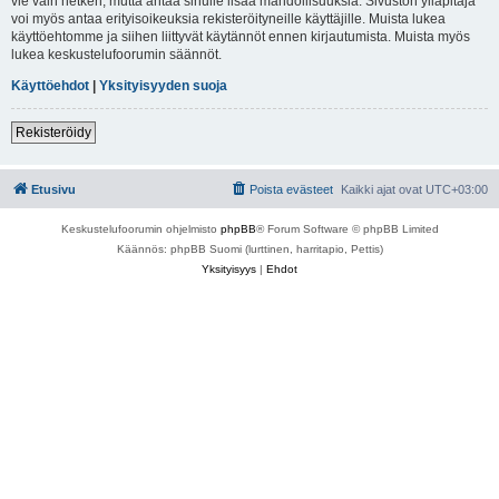
vie vain hetken, mutta antaa sinulle lisää mahdollisuuksia. Sivuston ylläpitäjä
voi myös antaa erityisoikeuksia rekisteröityneille käyttäjille. Muista lukea
käyttöehtomme ja siihen liittyvät käytännöt ennen kirjautumista. Muista myös
lukea keskustelufoorumin säännöt.
Käyttöehdot
|
Yksityisyyden suoja
Rekisteröidy
Etusivu
Poista evästeet
Kaikki ajat ovat
UTC+03:00
Keskustelufoorumin ohjelmisto
phpBB
® Forum Software © phpBB Limited
Käännös: phpBB Suomi (lurttinen, harritapio, Pettis)
Yksityisyys
|
Ehdot