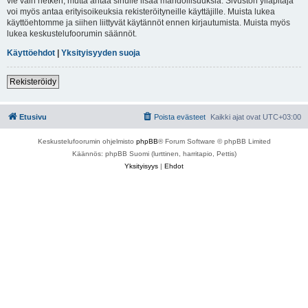
vie vain hetken, mutta antaa sinulle lisää mahdollisuuksia. Sivuston ylläpitäjä
voi myös antaa erityisoikeuksia rekisteröityneille käyttäjille. Muista lukea
käyttöehtomme ja siihen liittyvät käytännöt ennen kirjautumista. Muista myös
lukea keskustelufoorumin säännöt.
Käyttöehdot
|
Yksityisyyden suoja
Rekisteröidy
Etusivu
Poista evästeet
Kaikki ajat ovat
UTC+03:00
Keskustelufoorumin ohjelmisto
phpBB
® Forum Software © phpBB Limited
Käännös: phpBB Suomi (lurttinen, harritapio, Pettis)
Yksityisyys
|
Ehdot