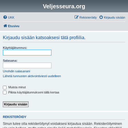
Veljesseura.org
UKK
Rekisteröidy
Kirjaudu sisään
Etusivu
Kirjaudu sisään katsoaksesi tätä profiilia.
Käyttäjätunnus:
Salasana:
Unohdin salasanani
Lähetä tunnusten aktivointiviesti uudelleen
Muista minut
Piilota käyttäjätunnukseni tällä kertaa
REKISTERÖIDY
Sinun tulee olla rekisteröitynyt voidaksesi kirjautua sisään. Rekisteröityminen