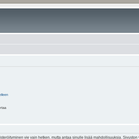
elleen
ertaa
isteröityminen vie vain hetken, mutta antaa sinulle lisää mahdollisuuksia. Sivuston y