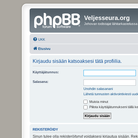
Veljesseura.org
Jehovan todistajat lähitarkastelussa
UKK
Etusivu
Kirjaudu sisään katsoaksesi tätä profiilia.
Käyttäjätunnus:
Salasana:
Unohdin salasanani
Lähetä tunnusten aktivointiviesti uud
Muista minut
Piilota käyttäjätunnukseni tällä k
REKISTERÖIDY
Sinun tulee olla rekisteröitynyt voidaksesi kirjautua sisään. Rek