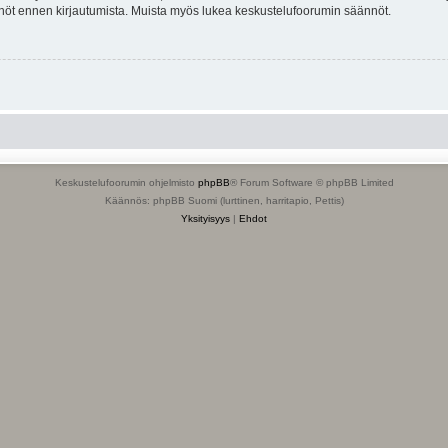
tännöt ennen kirjautumista. Muista myös lukea keskustelufoorumin säännöt.
Keskustelufoorumin ohjelmisto
phpBB
® Forum Software © phpBB Limited
Käännös: phpBB Suomi (lurttinen, harritapio, Pettis)
Yksityisyys
|
Ehdot