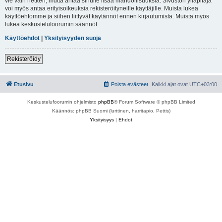
vie vain hetken, mutta antaa sinulle lisää mahdollisuuksia. Sivuston ylläpitäjä
voi myös antaa erityisoikeuksia rekisteröityneille käyttäjille. Muista lukea
käyttöehtomme ja siihen liittyvät käytännöt ennen kirjautumista. Muista myös
lukea keskustelufoorumin säännöt.
Käyttöehdot
|
Yksityisyyden suoja
Rekisteröidy
Etusivu
Poista evästeet
Kaikki ajat ovat
UTC+03:00
Keskustelufoorumin ohjelmisto
phpBB
® Forum Software © phpBB Limited
Käännös: phpBB Suomi (lurttinen, harritapio, Pettis)
Yksityisyys
|
Ehdot