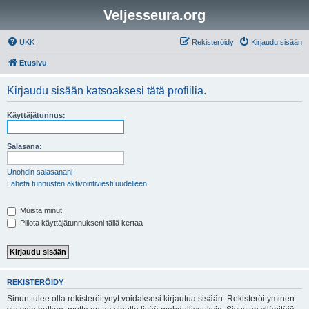
Veljesseura.org
UKK
Rekisteröidy
Kirjaudu sisään
Etusivu
Kirjaudu sisään katsoaksesi tätä profiilia.
Käyttäjätunnus:
Salasana:
Unohdin salasanani
Lähetä tunnusten aktivointiviesti uudelleen
Muista minut
Piilota käyttäjätunnukseni tällä kertaa
REKISTERÖIDY
Sinun tulee olla rekisteröitynyt voidaksesi kirjautua sisään. Rekisteröityminen