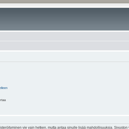
elleen
ertaa
isteröityminen vie vain hetken, mutta antaa sinulle lisää mahdollisuuksia. Sivuston y