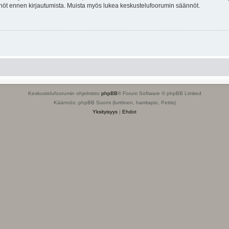
tännöt ennen kirjautumista. Muista myös lukea keskustelufoorumin säännöt.
Keskustelufoorumin ohjelmisto
phpBB
® Forum Software © phpBB Limited
Käännös: phpBB Suomi (lurttinen, harritapio, Pettis)
Yksityisyys
|
Ehdot