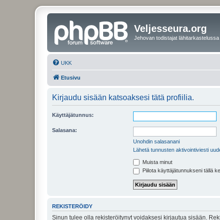
Veljesseura.org
Jehovan todistajat lähitarkastelussa
UKK
Etusivu
Kirjaudu sisään katsoaksesi tätä profiilia.
Käyttäjätunnus:
Salasana:
Unohdin salasanani
Lähetä tunnusten aktivointiviesti uud
Muista minut
Piilota käyttäjätunnukseni tällä k
REKISTERÖIDY
Sinun tulee olla rekisteröitynyt voidaksesi kirjautua sisään. Rek