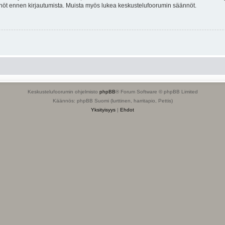
tännöt ennen kirjautumista. Muista myös lukea keskustelufoorumin säännöt.
Keskustelufoorumin ohjelmisto
phpBB
® Forum Software © phpBB Limited
Käännös: phpBB Suomi (lurttinen, harritapio, Pettis)
Yksityisyys
|
Ehdot