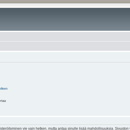
elleen
ertaa
isteröityminen vie vain hetken, mutta antaa sinulle lisää mahdollisuuksia. Sivuston y