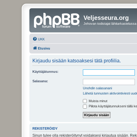
Veljesseura.org
Jehovan todistajat lähitarkastelussa
UKK
Etusivu
Kirjaudu sisään katsoaksesi tätä profiilia.
Käyttäjätunnus:
Salasana:
Unohdin salasanani
Lähetä tunnusten aktivointiviesti uud
Muista minut
Piilota käyttäjätunnukseni tällä k
REKISTERÖIDY
Sinun tulee olla rekisteröitynyt voidaksesi kirjautua sisään. Rek