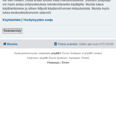
vie vain hetken, mutta antaa sinulle lisää mahdollisuuksia. Sivuston ylläpitäjä
voi myös antaa erityisoikeuksia rekisteröityneille käyttäjille. Muista lukea
käyttöehtomme ja siihen liittyvät käytännöt ennen kirjautumista. Muista myös
lukea keskustelufoorumin säännöt.
Käyttöehdot
|
Yksityisyyden suoja
Rekisteröidy
Etusivu
Poista evästeet
Kaikki ajat ovat
UTC+03:00
Keskustelufoorumin ohjelmisto
phpBB
® Forum Software © phpBB Limited
Käännös: phpBB Suomi (lurttinen, harritapio, Pettis)
Yksityisyys
|
Ehdot