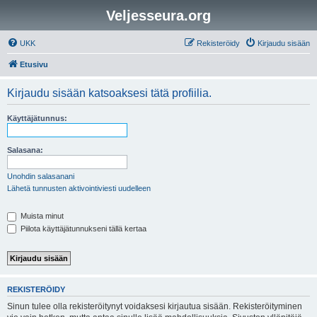
Veljesseura.org
UKK
Rekisteröidy
Kirjaudu sisään
Etusivu
Kirjaudu sisään katsoaksesi tätä profiilia.
Käyttäjätunnus:
Salasana:
Unohdin salasanani
Lähetä tunnusten aktivointiviesti uudelleen
Muista minut
Piilota käyttäjätunnukseni tällä kertaa
REKISTERÖIDY
Sinun tulee olla rekisteröitynyt voidaksesi kirjautua sisään. Rekisteröityminen