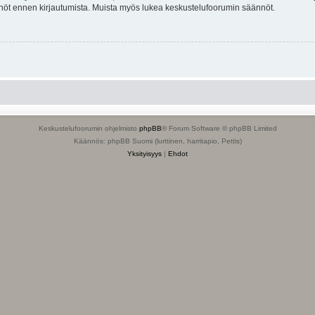
tännöt ennen kirjautumista. Muista myös lukea keskustelufoorumin säännöt.
Keskustelufoorumin ohjelmisto
phpBB
® Forum Software © phpBB Limited
Käännös: phpBB Suomi (lurttinen, harritapio, Pettis)
Yksityisyys
|
Ehdot