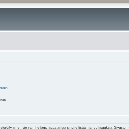
elleen
ertaa
isteröityminen vie vain hetken, mutta antaa sinulle lisää mahdollisuuksia. Sivuston y