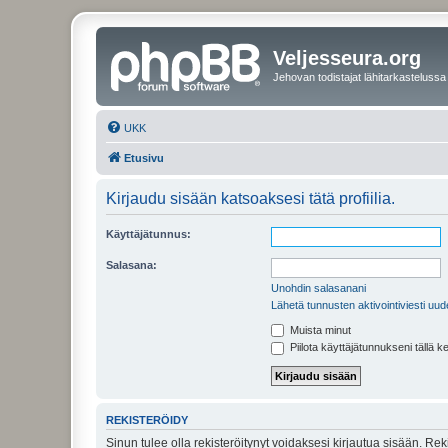
Veljesseura.org
Jehovan todistajat lähitarkastelussa
UKK
Etusivu
Kirjaudu sisään katsoaksesi tätä profiilia.
Käyttäjätunnus:
Salasana:
Unohdin salasanani
Lähetä tunnusten aktivointiviesti uud
Muista minut
Piilota käyttäjätunnukseni tällä k
REKISTERÖIDY
Sinun tulee olla rekisteröitynyt voidaksesi kirjautua sisään. Rek