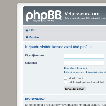
Veljesseura.org
Jehovan todistajat lähitarkastelussa
UKK
Etusivu
Kirjaudu sisään katsoaksesi tätä profiilia.
Käyttäjätunnus:
Salasana:
Unohdin salasanani
Lähetä tunnusten aktivointiviesti uud
Muista minut
Piilota käyttäjätunnukseni tällä k
REKISTERÖIDY
Sinun tulee olla rekisteröitynyt voidaksesi kirjautua sisään. Rek