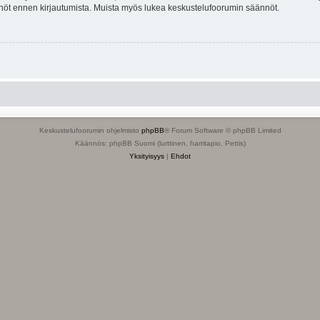
tännöt ennen kirjautumista. Muista myös lukea keskustelufoorumin säännöt.
Keskustelufoorumin ohjelmisto
phpBB
® Forum Software © phpBB Limited
Käännös: phpBB Suomi (lurttinen, harritapio, Pettis)
Yksityisyys
|
Ehdot