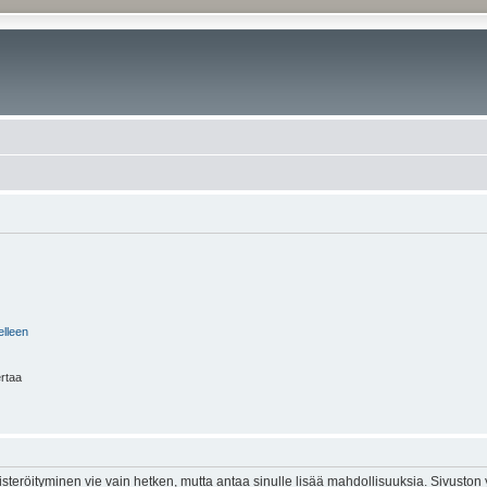
elleen
ertaa
isteröityminen vie vain hetken, mutta antaa sinulle lisää mahdollisuuksia. Sivuston y