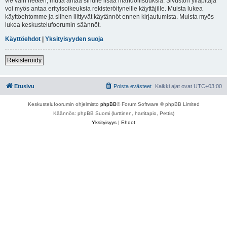
vie vain hetken, mutta antaa sinulle lisää mahdollisuuksia. Sivuston ylläpitäjä
voi myös antaa erityisoikeuksia rekisteröityneille käyttäjille. Muista lukea
käyttöehtomme ja siihen liittyvät käytännöt ennen kirjautumista. Muista myös
lukea keskustelufoorumin säännöt.
Käyttöehdot
|
Yksityisyyden suoja
Rekisteröidy
Etusivu
Poista evästeet
Kaikki ajat ovat
UTC+03:00
Keskustelufoorumin ohjelmisto
phpBB
® Forum Software © phpBB Limited
Käännös: phpBB Suomi (lurttinen, harritapio, Pettis)
Yksityisyys
|
Ehdot