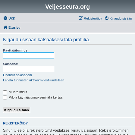
Veljesseura.org
UKK
Rekisteröidy
Kirjaudu sisään
Etusivu
Kirjaudu sisään katsoaksesi tätä profiilia.
Käyttäjätunnus:
Salasana:
Unohdin salasanani
Lähetä tunnusten aktivointiviesti uudelleen
Muista minut
Piilota käyttäjätunnukseni tällä kertaa
REKISTERÖIDY
Sinun tulee olla rekisteröitynyt voidaksesi kirjautua sisään. Rekisteröityminen