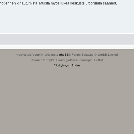
tännöt ennen kirjautumista. Muista myös lukea keskustelufoorumin säännöt.
Keskustelufoorumin ohjelmisto
phpBB
® Forum Software © phpBB Limited
Käännös: phpBB Suomi (lurttinen, harritapio, Pettis)
Yksityisyys
|
Ehdot