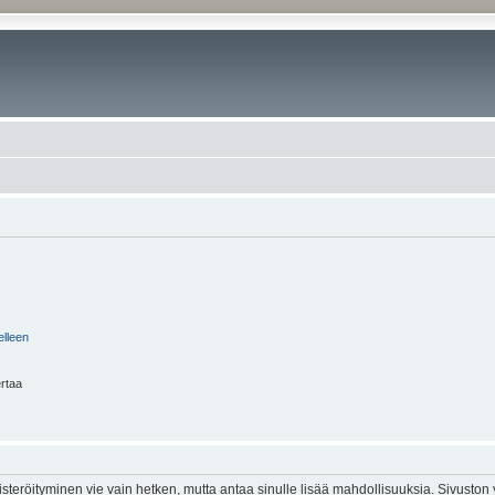
elleen
ertaa
isteröityminen vie vain hetken, mutta antaa sinulle lisää mahdollisuuksia. Sivuston y