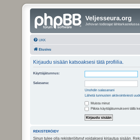
Veljesseura.org
Jehovan todistajat lähitarkastelussa
UKK
Etusivu
Kirjaudu sisään katsoaksesi tätä profiilia.
Käyttäjätunnus:
Salasana:
Unohdin salasanani
Lähetä tunnusten aktivointiviesti uud
Muista minut
Piilota käyttäjätunnukseni tällä k
REKISTERÖIDY
Sinun tulee olla rekisteröitynyt voidaksesi kirjautua sisään. Rek