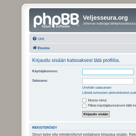
Veljesseura.org
Jehovan todistajat lähitarkastelussa
UKK
Etusivu
Kirjaudu sisään katsoaksesi tätä profiilia.
Käyttäjätunnus:
Salasana:
Unohdin salasanani
Lähetä tunnusten aktivointiviesti uud
Muista minut
Piilota käyttäjätunnukseni tällä k
REKISTERÖIDY
Sinun tulee olla rekisteröitynyt voidaksesi kirjautua sisään. Rek