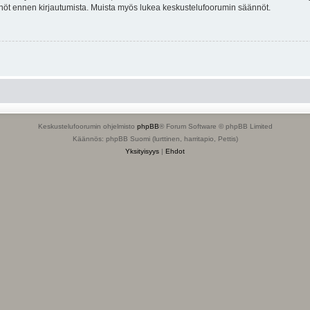
tännöt ennen kirjautumista. Muista myös lukea keskustelufoorumin säännöt.
Keskustelufoorumin ohjelmisto
phpBB
® Forum Software © phpBB Limited
Käännös: phpBB Suomi (lurttinen, harritapio, Pettis)
Yksityisyys
|
Ehdot