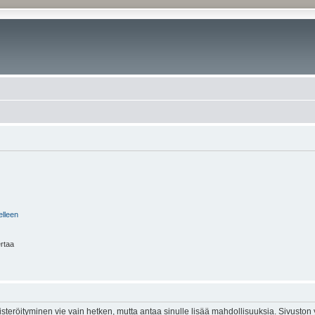
elleen
ertaa
isteröityminen vie vain hetken, mutta antaa sinulle lisää mahdollisuuksia. Sivuston y