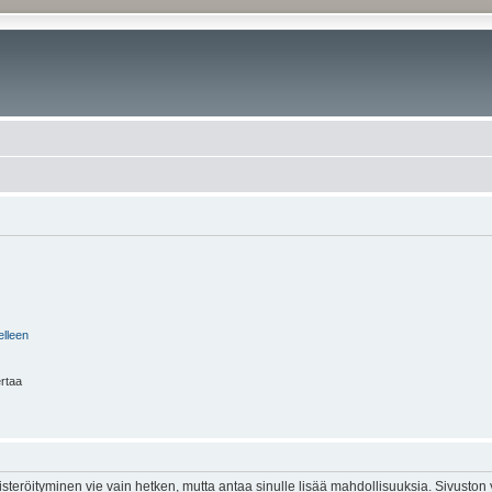
elleen
ertaa
isteröityminen vie vain hetken, mutta antaa sinulle lisää mahdollisuuksia. Sivuston y