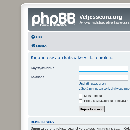
Veljesseura.org
Jehovan todistajat lähitarkastelussa
UKK
Etusivu
Kirjaudu sisään katsoaksesi tätä profiilia.
Käyttäjätunnus:
Salasana:
Unohdin salasanani
Lähetä tunnusten aktivointiviesti uud
Muista minut
Piilota käyttäjätunnukseni tällä k
REKISTERÖIDY
Sinun tulee olla rekisteröitynyt voidaksesi kirjautua sisään. Rek