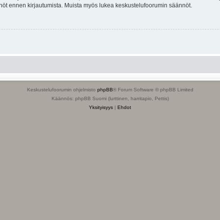
tännöt ennen kirjautumista. Muista myös lukea keskustelufoorumin säännöt.
Keskustelufoorumin ohjelmisto
phpBB
® Forum Software © phpBB Limited
Käännös: phpBB Suomi (lurttinen, harritapio, Pettis)
Yksityisyys
|
Ehdot