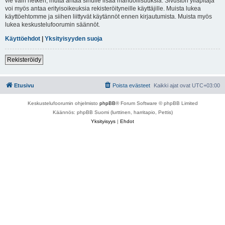
vie vain hetken, mutta antaa sinulle lisää mahdollisuuksia. Sivuston ylläpitäjä
voi myös antaa erityisoikeuksia rekisteröityneille käyttäjille. Muista lukea
käyttöehtomme ja siihen liittyvät käytännöt ennen kirjautumista. Muista myös
lukea keskustelufoorumin säännöt.
Käyttöehdot
|
Yksityisyyden suoja
Rekisteröidy
Etusivu
Poista evästeet
Kaikki ajat ovat
UTC+03:00
Keskustelufoorumin ohjelmisto
phpBB
® Forum Software © phpBB Limited
Käännös: phpBB Suomi (lurttinen, harritapio, Pettis)
Yksityisyys
|
Ehdot