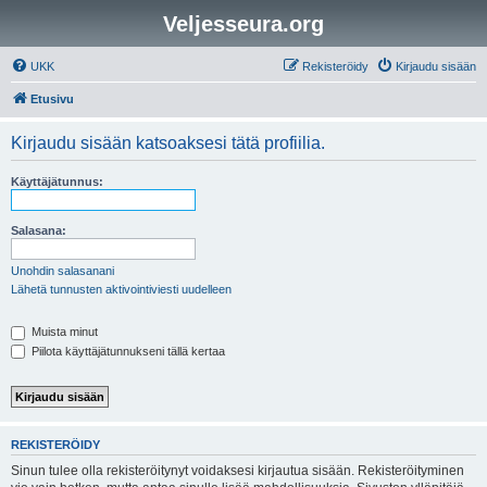
Veljesseura.org
UKK
Rekisteröidy
Kirjaudu sisään
Etusivu
Kirjaudu sisään katsoaksesi tätä profiilia.
Käyttäjätunnus:
Salasana:
Unohdin salasanani
Lähetä tunnusten aktivointiviesti uudelleen
Muista minut
Piilota käyttäjätunnukseni tällä kertaa
REKISTERÖIDY
Sinun tulee olla rekisteröitynyt voidaksesi kirjautua sisään. Rekisteröityminen