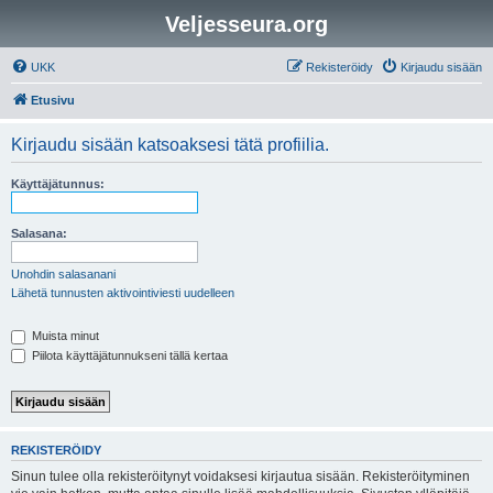
Veljesseura.org
UKK
Rekisteröidy
Kirjaudu sisään
Etusivu
Kirjaudu sisään katsoaksesi tätä profiilia.
Käyttäjätunnus:
Salasana:
Unohdin salasanani
Lähetä tunnusten aktivointiviesti uudelleen
Muista minut
Piilota käyttäjätunnukseni tällä kertaa
REKISTERÖIDY
Sinun tulee olla rekisteröitynyt voidaksesi kirjautua sisään. Rekisteröityminen