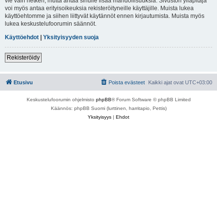
vie vain hetken, mutta antaa sinulle lisää mahdollisuuksia. Sivuston ylläpitäjä
voi myös antaa erityisoikeuksia rekisteröityneille käyttäjille. Muista lukea
käyttöehtomme ja siihen liittyvät käytännöt ennen kirjautumista. Muista myös
lukea keskustelufoorumin säännöt.
Käyttöehdot
|
Yksityisyyden suoja
Rekisteröidy
Etusivu
Poista evästeet
Kaikki ajat ovat
UTC+03:00
Keskustelufoorumin ohjelmisto
phpBB
® Forum Software © phpBB Limited
Käännös: phpBB Suomi (lurttinen, harritapio, Pettis)
Yksityisyys
|
Ehdot