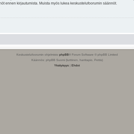
tännöt ennen kirjautumista. Muista myös lukea keskustelufoorumin säännöt.
Keskustelufoorumin ohjelmisto
phpBB
® Forum Software © phpBB Limited
Käännös: phpBB Suomi (lurttinen, harritapio, Pettis)
Yksityisyys
|
Ehdot