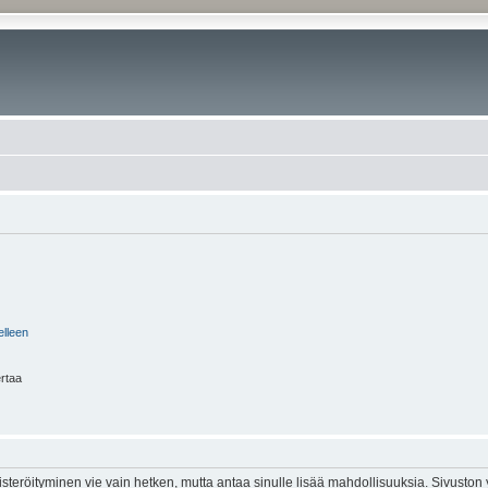
elleen
ertaa
isteröityminen vie vain hetken, mutta antaa sinulle lisää mahdollisuuksia. Sivuston y