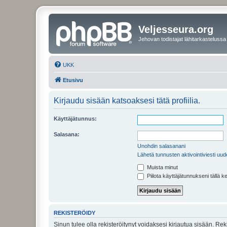
Veljesseura.org
Jehovan todistajat lähitarkastelussa
UKK
Etusivu
Kirjaudu sisään katsoaksesi tätä profiilia.
Käyttäjätunnus:
Salasana:
Unohdin salasanani
Lähetä tunnusten aktivointiviesti uud
Muista minut
Piilota käyttäjätunnukseni tällä k
REKISTERÖIDY
Sinun tulee olla rekisteröitynyt voidaksesi kirjautua sisään. Rek