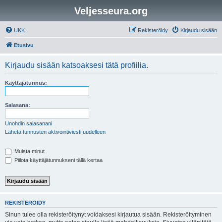
Veljesseura.org
UKK
Rekisteröidy
Kirjaudu sisään
Etusivu
Kirjaudu sisään katsoaksesi tätä profiilia.
Käyttäjätunnus:
Salasana:
Unohdin salasanani
Lähetä tunnusten aktivointiviesti uudelleen
Muista minut
Piilota käyttäjätunnukseni tällä kertaa
REKISTERÖIDY
Sinun tulee olla rekisteröitynyt voidaksesi kirjautua sisään. Rekisteröityminen