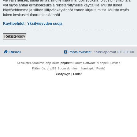
vie vain hetken, mutta antaa sinulle lisää mahdollisuuksia. Sivuston ylläpitäjä
voi myös antaa erityisoikeuksia rekisteröityneille käyttäjille. Muista lukea
käyttöehtomme ja siihen liittyvät käytännöt ennen kirjautumista. Muista myös
lukea keskustelufoorumin säännöt.
Käyttöehdot
|
Yksityisyyden suoja
Rekisteröidy
Etusivu
Poista evästeet
Kaikki ajat ovat
UTC+03:00
Keskustelufoorumin ohjelmisto
phpBB
® Forum Software © phpBB Limited
Käännös: phpBB Suomi (lurttinen, harritapio, Pettis)
Yksityisyys
|
Ehdot