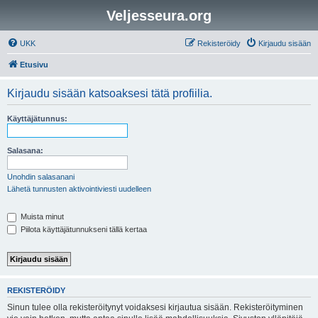
Veljesseura.org
UKK
Rekisteröidy
Kirjaudu sisään
Etusivu
Kirjaudu sisään katsoaksesi tätä profiilia.
Käyttäjätunnus:
Salasana:
Unohdin salasanani
Lähetä tunnusten aktivointiviesti uudelleen
Muista minut
Piilota käyttäjätunnukseni tällä kertaa
REKISTERÖIDY
Sinun tulee olla rekisteröitynyt voidaksesi kirjautua sisään. Rekisteröityminen