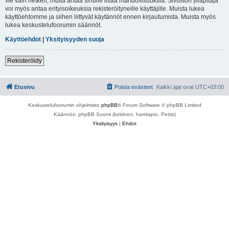
vie vain hetken, mutta antaa sinulle lisää mahdollisuuksia. Sivuston ylläpitäjä
voi myös antaa erityisoikeuksia rekisteröityneille käyttäjille. Muista lukea
käyttöehtomme ja siihen liittyvät käytännöt ennen kirjautumista. Muista myös
lukea keskustelufoorumin säännöt.
Käyttöehdot
|
Yksityisyyden suoja
Rekisteröidy
Etusivu
Poista evästeet
Kaikki ajat ovat
UTC+03:00
Keskustelufoorumin ohjelmisto
phpBB
® Forum Software © phpBB Limited
Käännös: phpBB Suomi (lurttinen, harritapio, Pettis)
Yksityisyys
|
Ehdot