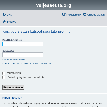
Veljesseura.org
UKK
Rekisteröidy
Kirjaudu sisään
Etusivu
Kirjaudu sisään katsoaksesi tätä profiilia.
Käyttäjätunnus:
Salasana:
Unohdin salasanani
Lähetä tunnusten aktivointiviesti uudelleen
Muista minut
Piilota käyttäjätunnukseni tällä kertaa
REKISTERÖIDY
Sinun tulee olla rekisteröitynyt voidaksesi kirjautua sisään. Rekisteröityminen