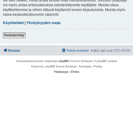
vie vain hetken, mutta antaa sinulle lisää mahdollisuuksia. Sivuston ylläpitäjä
voi myös antaa erityisoikeuksia rekisteröityneille käyttäjille. Muista lukea
käyttöehtomme ja siihen liittyvät käytännöt ennen kirjautumista. Muista myös
lukea keskustelufoorumin säännöt.
Käyttöehdot
|
Yksityisyyden suoja
Rekisteröidy
Etusivu
Poista evästeet
Kaikki ajat ovat
UTC+03:00
Keskustelufoorumin ohjelmisto
phpBB
® Forum Software © phpBB Limited
Käännös: phpBB Suomi (lurttinen, harritapio, Pettis)
Yksityisyys
|
Ehdot