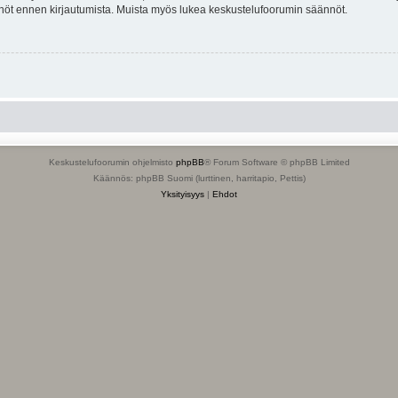
tännöt ennen kirjautumista. Muista myös lukea keskustelufoorumin säännöt.
Keskustelufoorumin ohjelmisto
phpBB
® Forum Software © phpBB Limited
Käännös: phpBB Suomi (lurttinen, harritapio, Pettis)
Yksityisyys
|
Ehdot