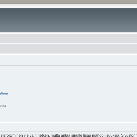
elleen
ertaa
isteröityminen vie vain hetken, mutta antaa sinulle lisää mahdollisuuksia. Sivuston y