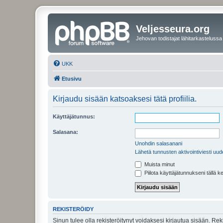
Veljesseura.org
Jehovan todistajat lähitarkastelussa
UKK
Etusivu
Kirjaudu sisään katsoaksesi tätä profiilia.
Käyttäjätunnus:
Salasana:
Unohdin salasanani
Lähetä tunnusten aktivointiviesti uud
Muista minut
Piilota käyttäjätunnukseni tällä k
REKISTERÖIDY
Sinun tulee olla rekisteröitynyt voidaksesi kirjautua sisään. Rek