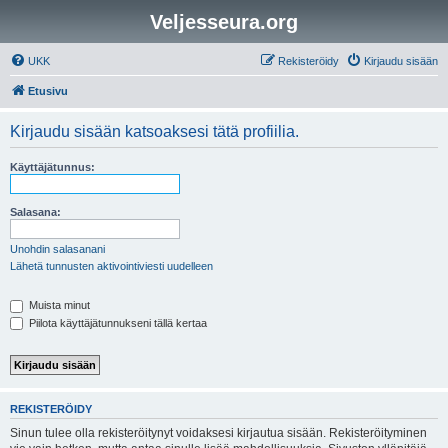
Veljesseura.org
UKK
Rekisteröidy
Kirjaudu sisään
Etusivu
Kirjaudu sisään katsoaksesi tätä profiilia.
Käyttäjätunnus:
Salasana:
Unohdin salasanani
Lähetä tunnusten aktivointiviesti uudelleen
Muista minut
Piilota käyttäjätunnukseni tällä kertaa
REKISTERÖIDY
Sinun tulee olla rekisteröitynyt voidaksesi kirjautua sisään. Rekisteröityminen