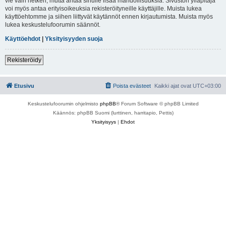
vie vain hetken, mutta antaa sinulle lisää mahdollisuuksia. Sivuston ylläpitäjä
voi myös antaa erityisoikeuksia rekisteröityneille käyttäjille. Muista lukea
käyttöehtomme ja siihen liittyvät käytännöt ennen kirjautumista. Muista myös
lukea keskustelufoorumin säännöt.
Käyttöehdot
|
Yksityisyyden suoja
Rekisteröidy
Etusivu
Poista evästeet
Kaikki ajat ovat
UTC+03:00
Keskustelufoorumin ohjelmisto
phpBB
® Forum Software © phpBB Limited
Käännös: phpBB Suomi (lurttinen, harritapio, Pettis)
Yksityisyys
|
Ehdot