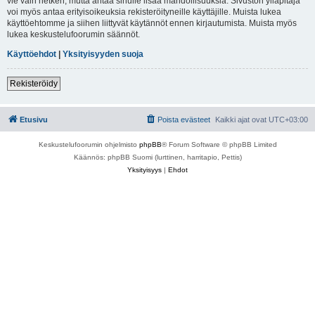
vie vain hetken, mutta antaa sinulle lisää mahdollisuuksia. Sivuston ylläpitäjä
voi myös antaa erityisoikeuksia rekisteröityneille käyttäjille. Muista lukea
käyttöehtomme ja siihen liittyvät käytännöt ennen kirjautumista. Muista myös
lukea keskustelufoorumin säännöt.
Käyttöehdot
|
Yksityisyyden suoja
Rekisteröidy
Etusivu
Poista evästeet
Kaikki ajat ovat
UTC+03:00
Keskustelufoorumin ohjelmisto
phpBB
® Forum Software © phpBB Limited
Käännös: phpBB Suomi (lurttinen, harritapio, Pettis)
Yksityisyys
|
Ehdot