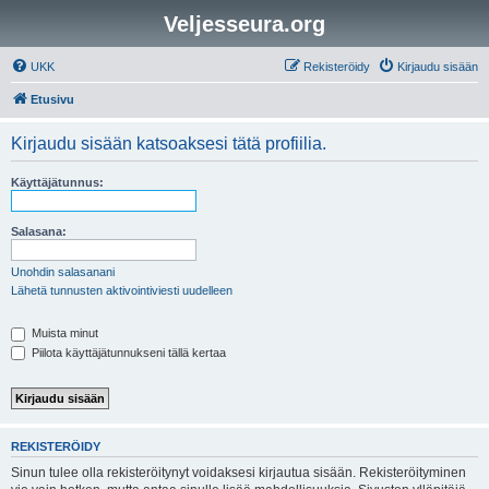
Veljesseura.org
UKK
Rekisteröidy
Kirjaudu sisään
Etusivu
Kirjaudu sisään katsoaksesi tätä profiilia.
Käyttäjätunnus:
Salasana:
Unohdin salasanani
Lähetä tunnusten aktivointiviesti uudelleen
Muista minut
Piilota käyttäjätunnukseni tällä kertaa
REKISTERÖIDY
Sinun tulee olla rekisteröitynyt voidaksesi kirjautua sisään. Rekisteröityminen