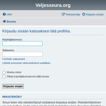
Veljesseura.org
UKK
Rekisteröidy
Kirjaudu sisään
Etusivu
Kirjaudu sisään katsoaksesi tätä profiilia.
Käyttäjätunnus:
Salasana:
Unohdin salasanani
Lähetä tunnusten aktivointiviesti uudelleen
Muista minut
Piilota käyttäjätunnukseni tällä kertaa
REKISTERÖIDY
Sinun tulee olla rekisteröitynyt voidaksesi kirjautua sisään. Rekisteröityminen