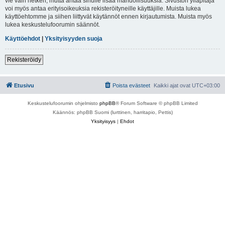
vie vain hetken, mutta antaa sinulle lisää mahdollisuuksia. Sivuston ylläpitäjä
voi myös antaa erityisoikeuksia rekisteröityneille käyttäjille. Muista lukea
käyttöehtomme ja siihen liittyvät käytännöt ennen kirjautumista. Muista myös
lukea keskustelufoorumin säännöt.
Käyttöehdot
|
Yksityisyyden suoja
Rekisteröidy
Etusivu
Poista evästeet
Kaikki ajat ovat
UTC+03:00
Keskustelufoorumin ohjelmisto
phpBB
® Forum Software © phpBB Limited
Käännös: phpBB Suomi (lurttinen, harritapio, Pettis)
Yksityisyys
|
Ehdot