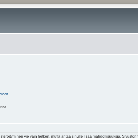
elleen
ertaa
isteröityminen vie vain hetken, mutta antaa sinulle lisää mahdollisuuksia. Sivuston y