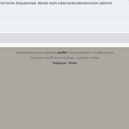
tännöt ennen kirjautumista. Muista myös lukea keskustelufoorumin säännöt.
Keskustelufoorumin ohjelmisto
phpBB
® Forum Software © phpBB Limited
Käännös: phpBB Suomi (lurttinen, harritapio, Pettis)
Yksityisyys
|
Ehdot