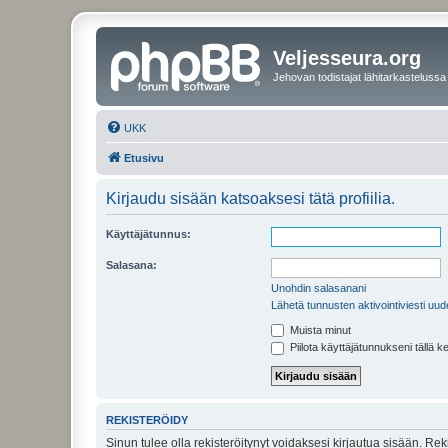
Veljesseura.org
Jehovan todistajat lähitarkastelussa
UKK
Etusivu
Kirjaudu sisään katsoaksesi tätä profiilia.
Käyttäjätunnus:
Salasana:
Unohdin salasanani
Lähetä tunnusten aktivointiviesti uud
Muista minut
Piilota käyttäjätunnukseni tällä k
REKISTERÖIDY
Sinun tulee olla rekisteröitynyt voidaksesi kirjautua sisään. Rek