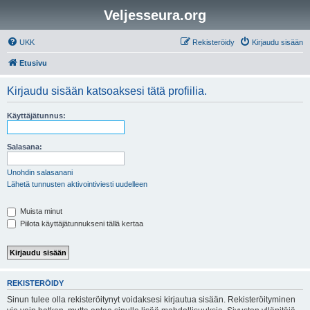
Veljesseura.org
UKK
Rekisteröidy
Kirjaudu sisään
Etusivu
Kirjaudu sisään katsoaksesi tätä profiilia.
Käyttäjätunnus:
Salasana:
Unohdin salasanani
Lähetä tunnusten aktivointiviesti uudelleen
Muista minut
Piilota käyttäjätunnukseni tällä kertaa
REKISTERÖIDY
Sinun tulee olla rekisteröitynyt voidaksesi kirjautua sisään. Rekisteröityminen