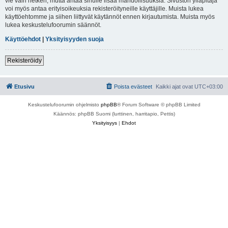
vie vain hetken, mutta antaa sinulle lisää mahdollisuuksia. Sivuston ylläpitäjä
voi myös antaa erityisoikeuksia rekisteröityneille käyttäjille. Muista lukea
käyttöehtomme ja siihen liittyvät käytännöt ennen kirjautumista. Muista myös
lukea keskustelufoorumin säännöt.
Käyttöehdot
|
Yksityisyyden suoja
Rekisteröidy
Etusivu
Poista evästeet
Kaikki ajat ovat
UTC+03:00
Keskustelufoorumin ohjelmisto
phpBB
® Forum Software © phpBB Limited
Käännös: phpBB Suomi (lurttinen, harritapio, Pettis)
Yksityisyys
|
Ehdot