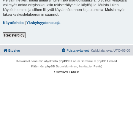
vie vain hetken, mutta antaa sinulle lisää mahdollisuuksia. Sivuston ylläpitäjä
voi myös antaa erityisoikeuksia rekisteröityneille käyttäjille. Muista lukea
käyttöehtomme ja siihen liittyvät käytännöt ennen kirjautumista. Muista myös
lukea keskustelufoorumin säännöt.
Käyttöehdot
|
Yksityisyyden suoja
Rekisteröidy
Etusivu
Poista evästeet
Kaikki ajat ovat
UTC+03:00
Keskustelufoorumin ohjelmisto
phpBB
® Forum Software © phpBB Limited
Käännös: phpBB Suomi (lurttinen, harritapio, Pettis)
Yksityisyys
|
Ehdot