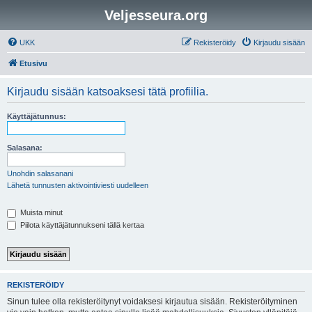
Veljesseura.org
UKK
Rekisteröidy
Kirjaudu sisään
Etusivu
Kirjaudu sisään katsoaksesi tätä profiilia.
Käyttäjätunnus:
Salasana:
Unohdin salasanani
Lähetä tunnusten aktivointiviesti uudelleen
Muista minut
Piilota käyttäjätunnukseni tällä kertaa
REKISTERÖIDY
Sinun tulee olla rekisteröitynyt voidaksesi kirjautua sisään. Rekisteröityminen