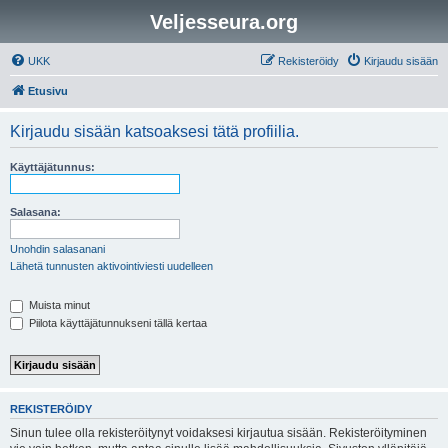
Veljesseura.org
UKK
Rekisteröidy
Kirjaudu sisään
Etusivu
Kirjaudu sisään katsoaksesi tätä profiilia.
Käyttäjätunnus:
Salasana:
Unohdin salasanani
Lähetä tunnusten aktivointiviesti uudelleen
Muista minut
Piilota käyttäjätunnukseni tällä kertaa
REKISTERÖIDY
Sinun tulee olla rekisteröitynyt voidaksesi kirjautua sisään. Rekisteröityminen