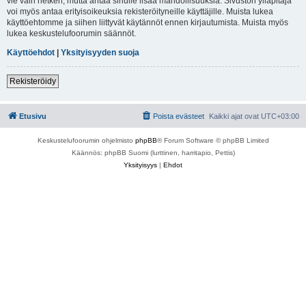
vie vain hetken, mutta antaa sinulle lisää mahdollisuuksia. Sivuston ylläpitäjä
voi myös antaa erityisoikeuksia rekisteröityneille käyttäjille. Muista lukea
käyttöehtomme ja siihen liittyvät käytännöt ennen kirjautumista. Muista myös
lukea keskustelufoorumin säännöt.
Käyttöehdot
|
Yksityisyyden suoja
Rekisteröidy
Etusivu
Poista evästeet
Kaikki ajat ovat
UTC+03:00
Keskustelufoorumin ohjelmisto
phpBB
® Forum Software © phpBB Limited
Käännös: phpBB Suomi (lurttinen, harritapio, Pettis)
Yksityisyys
|
Ehdot