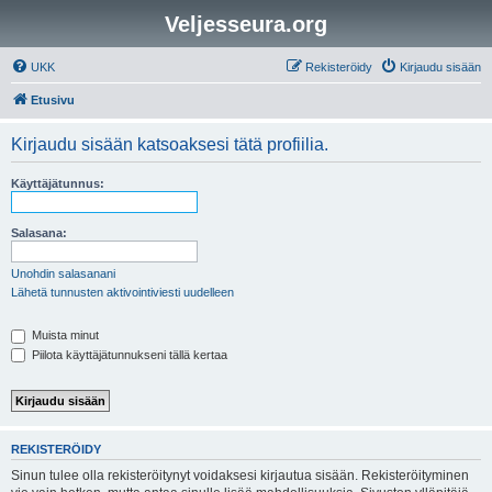
Veljesseura.org
UKK
Rekisteröidy
Kirjaudu sisään
Etusivu
Kirjaudu sisään katsoaksesi tätä profiilia.
Käyttäjätunnus:
Salasana:
Unohdin salasanani
Lähetä tunnusten aktivointiviesti uudelleen
Muista minut
Piilota käyttäjätunnukseni tällä kertaa
REKISTERÖIDY
Sinun tulee olla rekisteröitynyt voidaksesi kirjautua sisään. Rekisteröityminen