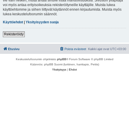
vie vain hetken, mutta antaa sinulle lisää mahdollisuuksia. Sivuston ylläpitäjä
voi myös antaa erityisoikeuksia rekisteröityneille käyttäjille. Muista lukea
käyttöehtomme ja siihen liittyvät käytännöt ennen kirjautumista. Muista myös
lukea keskustelufoorumin säännöt.
Käyttöehdot
|
Yksityisyyden suoja
Rekisteröidy
Etusivu
Poista evästeet
Kaikki ajat ovat
UTC+03:00
Keskustelufoorumin ohjelmisto
phpBB
® Forum Software © phpBB Limited
Käännös: phpBB Suomi (lurttinen, harritapio, Pettis)
Yksityisyys
|
Ehdot