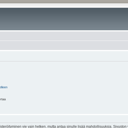
elleen
ertaa
isteröityminen vie vain hetken, mutta antaa sinulle lisää mahdollisuuksia. Sivuston y