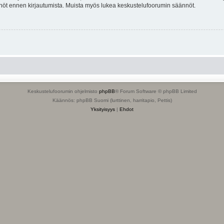
tännöt ennen kirjautumista. Muista myös lukea keskustelufoorumin säännöt.
Keskustelufoorumin ohjelmisto
phpBB
® Forum Software © phpBB Limited
Käännös: phpBB Suomi (lurttinen, harritapio, Pettis)
Yksityisyys
|
Ehdot