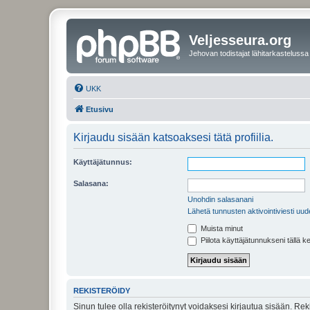
Veljesseura.org
Jehovan todistajat lähitarkastelussa
UKK
Etusivu
Kirjaudu sisään katsoaksesi tätä profiilia.
Käyttäjätunnus:
Salasana:
Unohdin salasanani
Lähetä tunnusten aktivointiviesti uud
Muista minut
Piilota käyttäjätunnukseni tällä k
REKISTERÖIDY
Sinun tulee olla rekisteröitynyt voidaksesi kirjautua sisään. Rek