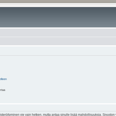
elleen
ertaa
isteröityminen vie vain hetken, mutta antaa sinulle lisää mahdollisuuksia. Sivuston y