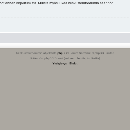
tännöt ennen kirjautumista. Muista myös lukea keskustelufoorumin säännöt.
Keskustelufoorumin ohjelmisto
phpBB
® Forum Software © phpBB Limited
Käännös: phpBB Suomi (lurttinen, harritapio, Pettis)
Yksityisyys
|
Ehdot