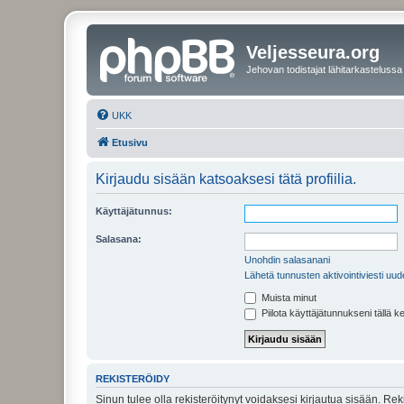
Veljesseura.org
Jehovan todistajat lähitarkastelussa
UKK
Etusivu
Kirjaudu sisään katsoaksesi tätä profiilia.
Käyttäjätunnus:
Salasana:
Unohdin salasanani
Lähetä tunnusten aktivointiviesti uud
Muista minut
Piilota käyttäjätunnukseni tällä k
REKISTERÖIDY
Sinun tulee olla rekisteröitynyt voidaksesi kirjautua sisään. Rek