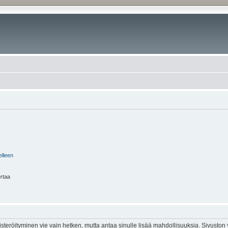
elleen
ertaa
isteröityminen vie vain hetken, mutta antaa sinulle lisää mahdollisuuksia. Sivuston y