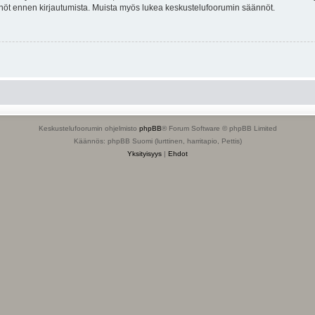
tännöt ennen kirjautumista. Muista myös lukea keskustelufoorumin säännöt.
Keskustelufoorumin ohjelmisto
phpBB
® Forum Software © phpBB Limited
Käännös: phpBB Suomi (lurttinen, harritapio, Pettis)
Yksityisyys
|
Ehdot