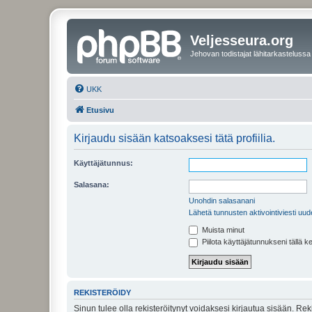
Veljesseura.org
Jehovan todistajat lähitarkastelussa
UKK
Etusivu
Kirjaudu sisään katsoaksesi tätä profiilia.
Käyttäjätunnus:
Salasana:
Unohdin salasanani
Lähetä tunnusten aktivointiviesti uud
Muista minut
Piilota käyttäjätunnukseni tällä k
REKISTERÖIDY
Sinun tulee olla rekisteröitynyt voidaksesi kirjautua sisään. Rek