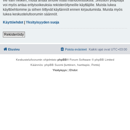
vie vain hetken, mutta antaa sinulle lisää mahdollisuuksia. Sivuston ylläpitäjä
voi myös antaa erityisoikeuksia rekisteröityneille käyttäjille. Muista lukea
käyttöehtomme ja siihen liittyvät käytännöt ennen kirjautumista. Muista myös
lukea keskustelufoorumin säännöt.
Käyttöehdot
|
Yksityisyyden suoja
Rekisteröidy
Etusivu
Poista evästeet
Kaikki ajat ovat
UTC+03:00
Keskustelufoorumin ohjelmisto
phpBB
® Forum Software © phpBB Limited
Käännös: phpBB Suomi (lurttinen, harritapio, Pettis)
Yksityisyys
|
Ehdot