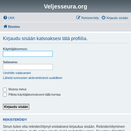
Veljesseura.org
UKK
Rekisteröidy
Kirjaudu sisään
Etusivu
Kirjaudu sisään katsoaksesi tätä profiilia.
Käyttäjätunnus:
Salasana:
Unohdin salasanani
Lähetä tunnusten aktivointiviesti uudelleen
Muista minut
Piilota käyttäjätunnukseni tällä kertaa
REKISTERÖIDY
Sinun tulee olla rekisteröitynyt voidaksesi kirjautua sisään. Rekisteröityminen