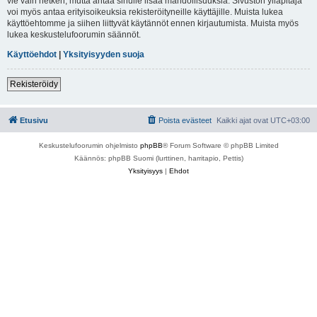
vie vain hetken, mutta antaa sinulle lisää mahdollisuuksia. Sivuston ylläpitäjä
voi myös antaa erityisoikeuksia rekisteröityneille käyttäjille. Muista lukea
käyttöehtomme ja siihen liittyvät käytännöt ennen kirjautumista. Muista myös
lukea keskustelufoorumin säännöt.
Käyttöehdot
|
Yksityisyyden suoja
Rekisteröidy
Etusivu
Poista evästeet
Kaikki ajat ovat
UTC+03:00
Keskustelufoorumin ohjelmisto
phpBB
® Forum Software © phpBB Limited
Käännös: phpBB Suomi (lurttinen, harritapio, Pettis)
Yksityisyys
|
Ehdot