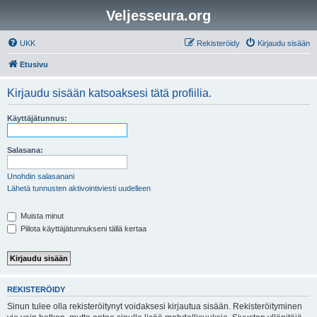
Veljesseura.org
UKK
Rekisteröidy
Kirjaudu sisään
Etusivu
Kirjaudu sisään katsoaksesi tätä profiilia.
Käyttäjätunnus:
Salasana:
Unohdin salasanani
Lähetä tunnusten aktivointiviesti uudelleen
Muista minut
Piilota käyttäjätunnukseni tällä kertaa
REKISTERÖIDY
Sinun tulee olla rekisteröitynyt voidaksesi kirjautua sisään. Rekisteröityminen