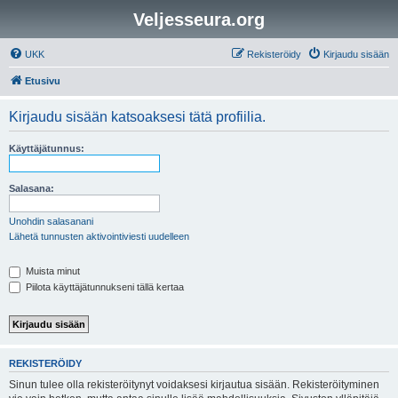
Veljesseura.org
UKK
Rekisteröidy
Kirjaudu sisään
Etusivu
Kirjaudu sisään katsoaksesi tätä profiilia.
Käyttäjätunnus:
Salasana:
Unohdin salasanani
Lähetä tunnusten aktivointiviesti uudelleen
Muista minut
Piilota käyttäjätunnukseni tällä kertaa
REKISTERÖIDY
Sinun tulee olla rekisteröitynyt voidaksesi kirjautua sisään. Rekisteröityminen