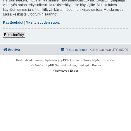
vie vain hetken, mutta antaa sinulle lisää mahdollisuuksia. Sivuston ylläpitäjä
voi myös antaa erityisoikeuksia rekisteröityneille käyttäjille. Muista lukea
käyttöehtomme ja siihen liittyvät käytännöt ennen kirjautumista. Muista myös
lukea keskustelufoorumin säännöt.
Käyttöehdot
|
Yksityisyyden suoja
Rekisteröidy
Etusivu
Poista evästeet
Kaikki ajat ovat
UTC+03:00
Keskustelufoorumin ohjelmisto
phpBB
® Forum Software © phpBB Limited
Käännös: phpBB Suomi (lurttinen, harritapio, Pettis)
Yksityisyys
|
Ehdot