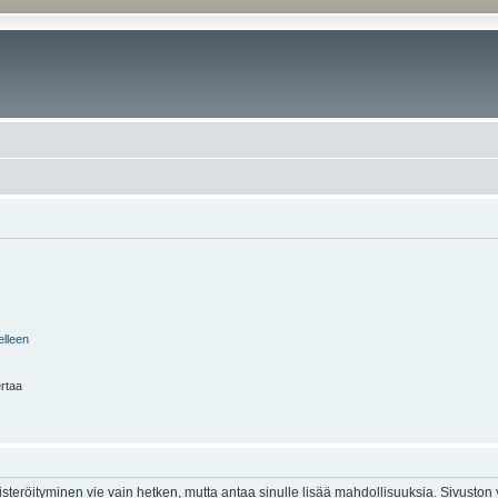
elleen
ertaa
isteröityminen vie vain hetken, mutta antaa sinulle lisää mahdollisuuksia. Sivuston y