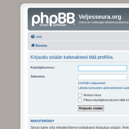
Veljesseura.org
Jehovan todistajat lähitarkastelussa
UKK
Etusivu
Kirjaudu sisään katsoaksesi tätä profiilia.
Käyttäjätunnus:
Salasana:
Unohdin salasanani
Lähetä tunnusten aktivointiviesti uud
Muista minut
Piilota käyttäjätunnukseni tällä k
REKISTERÖIDY
Sinun tulee olla rekisteröitynyt voidaksesi kirjautua sisään. Rek