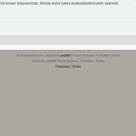
tännöt ennen kirjautumista. Muista myös lukea keskustelufoorumin säännöt.
Keskustelufoorumin ohjelmisto
phpBB
® Forum Software © phpBB Limited
Käännös: phpBB Suomi (lurttinen, harritapio, Pettis)
Yksityisyys
|
Ehdot