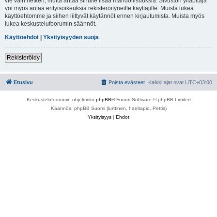
vie vain hetken, mutta antaa sinulle lisää mahdollisuuksia. Sivuston ylläpitäjä
voi myös antaa erityisoikeuksia rekisteröityneille käyttäjille. Muista lukea
käyttöehtomme ja siihen liittyvät käytännöt ennen kirjautumista. Muista myös
lukea keskustelufoorumin säännöt.
Käyttöehdot
|
Yksityisyyden suoja
Rekisteröidy
Etusivu
Poista evästeet
Kaikki ajat ovat
UTC+03:00
Keskustelufoorumin ohjelmisto
phpBB
® Forum Software © phpBB Limited
Käännös: phpBB Suomi (lurttinen, harritapio, Pettis)
Yksityisyys
|
Ehdot