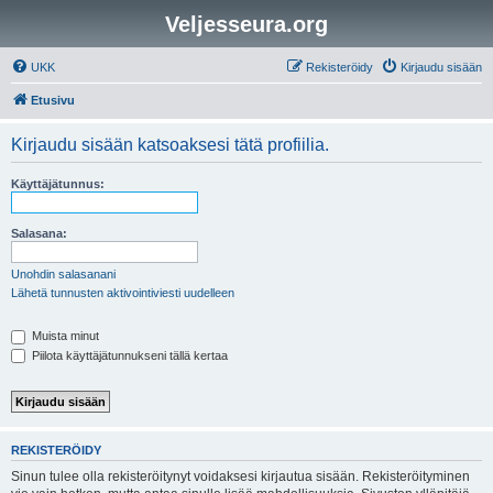
Veljesseura.org
UKK
Rekisteröidy
Kirjaudu sisään
Etusivu
Kirjaudu sisään katsoaksesi tätä profiilia.
Käyttäjätunnus:
Salasana:
Unohdin salasanani
Lähetä tunnusten aktivointiviesti uudelleen
Muista minut
Piilota käyttäjätunnukseni tällä kertaa
REKISTERÖIDY
Sinun tulee olla rekisteröitynyt voidaksesi kirjautua sisään. Rekisteröityminen