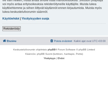
vie vain hetken, mutta antaa sinulle lisää mahdollisuuksia. Sivuston ylläpitäjä
voi myös antaa erityisoikeuksia rekisteröityneille käyttäjille. Muista lukea
käyttöehtomme ja siihen liittyvät käytännöt ennen kirjautumista. Muista myös
lukea keskustelufoorumin säännöt.
Käyttöehdot
|
Yksityisyyden suoja
Rekisteröidy
Etusivu
Poista evästeet
Kaikki ajat ovat
UTC+03:00
Keskustelufoorumin ohjelmisto
phpBB
® Forum Software © phpBB Limited
Käännös: phpBB Suomi (lurttinen, harritapio, Pettis)
Yksityisyys
|
Ehdot