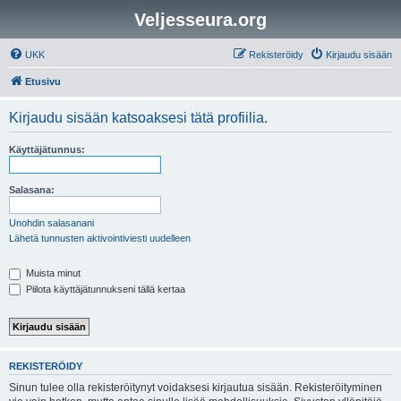
Veljesseura.org
UKK
Rekisteröidy
Kirjaudu sisään
Etusivu
Kirjaudu sisään katsoaksesi tätä profiilia.
Käyttäjätunnus:
Salasana:
Unohdin salasanani
Lähetä tunnusten aktivointiviesti uudelleen
Muista minut
Piilota käyttäjätunnukseni tällä kertaa
REKISTERÖIDY
Sinun tulee olla rekisteröitynyt voidaksesi kirjautua sisään. Rekisteröityminen