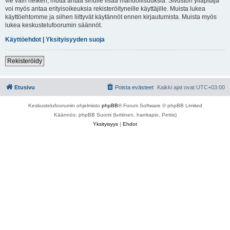
vie vain hetken, mutta antaa sinulle lisää mahdollisuuksia. Sivuston ylläpitäjä
voi myös antaa erityisoikeuksia rekisteröityneille käyttäjille. Muista lukea
käyttöehtomme ja siihen liittyvät käytännöt ennen kirjautumista. Muista myös
lukea keskustelufoorumin säännöt.
Käyttöehdot
|
Yksityisyyden suoja
Rekisteröidy
Etusivu
Poista evästeet
Kaikki ajat ovat
UTC+03:00
Keskustelufoorumin ohjelmisto
phpBB
® Forum Software © phpBB Limited
Käännös: phpBB Suomi (lurttinen, harritapio, Pettis)
Yksityisyys
|
Ehdot