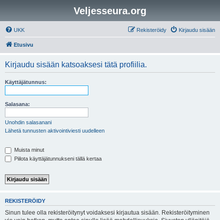
Veljesseura.org
UKK
Rekisteröidy
Kirjaudu sisään
Etusivu
Kirjaudu sisään katsoaksesi tätä profiilia.
Käyttäjätunnus:
Salasana:
Unohdin salasanani
Lähetä tunnusten aktivointiviesti uudelleen
Muista minut
Piilota käyttäjätunnukseni tällä kertaa
REKISTERÖIDY
Sinun tulee olla rekisteröitynyt voidaksesi kirjautua sisään. Rekisteröityminen