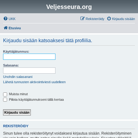
Veljesseura.org
UKK
Rekisteröidy
Kirjaudu sisään
Etusivu
Kirjaudu sisään katsoaksesi tätä profiilia.
Käyttäjätunnus:
Salasana:
Unohdin salasanani
Lähetä tunnusten aktivointiviesti uudelleen
Muista minut
Piilota käyttäjätunnukseni tällä kertaa
REKISTERÖIDY
Sinun tulee olla rekisteröitynyt voidaksesi kirjautua sisään. Rekisteröityminen