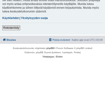
vie vain hetken, mutta antaa sinulle lisää mahdollisuuksia. Sivuston ylläpitäjä
voi myös antaa erityisoikeuksia rekisteröityneille käyttäjille. Muista lukea
käyttöehtomme ja siihen liittyvät käytännöt ennen kirjautumista. Muista myös
lukea keskustelufoorumin säännöt.
Käyttöehdot
|
Yksityisyyden suoja
Rekisteröidy
Etusivu
Poista evästeet
Kaikki ajat ovat
UTC+03:00
Keskustelufoorumin ohjelmisto
phpBB
® Forum Software © phpBB Limited
Käännös: phpBB Suomi (lurttinen, harritapio, Pettis)
Yksityisyys
|
Ehdot