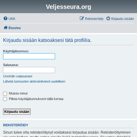
Veljesseura.org
UKK
Rekisteröidy
Kirjaudu sisään
Etusivu
Kirjaudu sisään katsoaksesi tätä profiilia.
Käyttäjätunnus:
Salasana:
Unohdin salasanani
Lähetä tunnusten aktivointiviesti uudelleen
Muista minut
Piilota käyttäjätunnukseni tällä kertaa
REKISTERÖIDY
Sinun tulee olla rekisteröitynyt voidaksesi kirjautua sisään. Rekisteröityminen