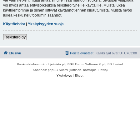
vie vain hetken, mutta antaa sinulle lisää mahdollisuuksia. Sivuston ylläpitäjä
voi myös antaa erityisoikeuksia rekisteröityneille käyttäjille. Muista lukea
käyttöehtomme ja siihen liittyvät käytännöt ennen kirjautumista. Muista myös
lukea keskustelufoorumin säännöt.
Käyttöehdot
|
Yksityisyyden suoja
Rekisteröidy
Etusivu
Poista evästeet
Kaikki ajat ovat
UTC+03:00
Keskustelufoorumin ohjelmisto
phpBB
® Forum Software © phpBB Limited
Käännös: phpBB Suomi (lurttinen, harritapio, Pettis)
Yksityisyys
|
Ehdot