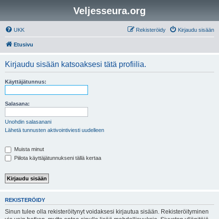
Veljesseura.org
UKK
Rekisteröidy
Kirjaudu sisään
Etusivu
Kirjaudu sisään katsoaksesi tätä profiilia.
Käyttäjätunnus:
Salasana:
Unohdin salasanani
Lähetä tunnusten aktivointiviesti uudelleen
Muista minut
Piilota käyttäjätunnukseni tällä kertaa
REKISTERÖIDY
Sinun tulee olla rekisteröitynyt voidaksesi kirjautua sisään. Rekisteröityminen