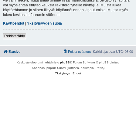
vie vain hetken, mutta antaa sinulle lisää mahdollisuuksia. Sivuston ylläpitäjä
voi myös antaa erityisoikeuksia rekisteröityneille käyttäjille. Muista lukea
käyttöehtomme ja siihen liittyvät käytännöt ennen kirjautumista. Muista myös
lukea keskustelufoorumin säännöt.
Käyttöehdot
|
Yksityisyyden suoja
Rekisteröidy
Etusivu
Poista evästeet
Kaikki ajat ovat
UTC+03:00
Keskustelufoorumin ohjelmisto
phpBB
® Forum Software © phpBB Limited
Käännös: phpBB Suomi (lurttinen, harritapio, Pettis)
Yksityisyys
|
Ehdot